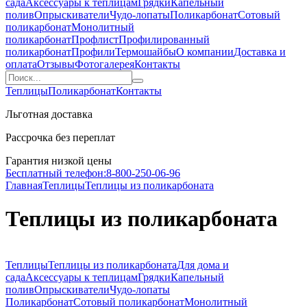
сада
Аксессуары к теплицам
Грядки
Капельный
полив
Опрыскиватели
Чудо-лопаты
Поликарбонат
Сотовый
поликарбонат
Монолитный
поликарбонат
Профлист
Профилированный
поликарбонат
Профили
Термошайбы
О компании
Доставка и
оплата
Отзывы
Фотогалерея
Контакты
Теплицы
Поликарбонат
Контакты
Льготная доставка
Рассрочка без переплат
Гарантия низкой цены
Бесплатный телефон:
8-800-250-06-96
Главная
Теплицы
Теплицы из поликарбоната
Теплицы из поликарбоната
Теплицы
Теплицы из поликарбоната
Для дома и
сада
Аксессуары к теплицам
Грядки
Капельный
полив
Опрыскиватели
Чудо-лопаты
Поликарбонат
Сотовый поликарбонат
Монолитный