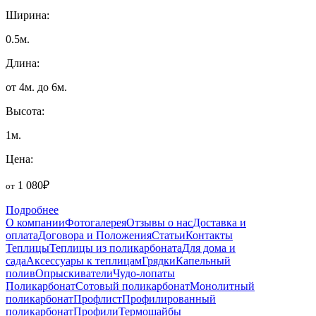
Ширина:
0.5м.
Длина:
от 4м. до 6м.
Высота:
1м.
Цена:
1 080₽
от
Подробнее
О компании
Фотогалерея
Отзывы о нас
Доставка и
оплата
Договора и Положения
Статьи
Контакты
Теплицы
Теплицы из поликарбоната
Для дома и
сада
Аксессуары к теплицам
Грядки
Капельный
полив
Опрыскиватели
Чудо-лопаты
Поликарбонат
Сотовый поликарбонат
Монолитный
поликарбонат
Профлист
Профилированный
поликарбонат
Профили
Термошайбы