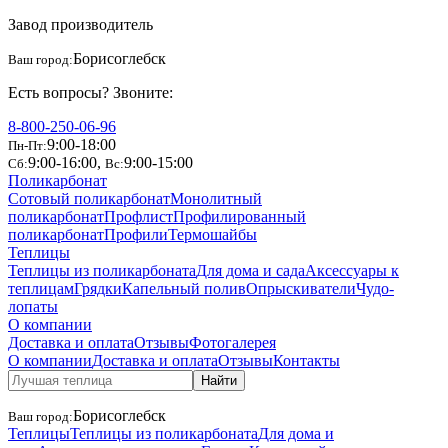
Завод производитель
Борисоглебск
Ваш город:
Есть вопросы? Звоните:
8-800-250-06-96
9:00-18:00
Пн-Пт:
9:00-16:00
,
9:00-15:00
Сб:
Вс:
Поликарбонат
Сотовый поликарбонат
Монолитный
поликарбонат
Профлист
Профилированный
поликарбонат
Профили
Термошайбы
Теплицы
Теплицы из поликарбоната
Для дома и сада
Аксессуары к
теплицам
Грядки
Капельный полив
Опрыскиватели
Чудо-
лопаты
О компании
Доставка и оплата
Отзывы
Фотогалерея
О компании
Доставка и оплата
Отзывы
Контакты
Найти
Борисоглебск
Ваш город:
Теплицы
Теплицы из поликарбоната
Для дома и