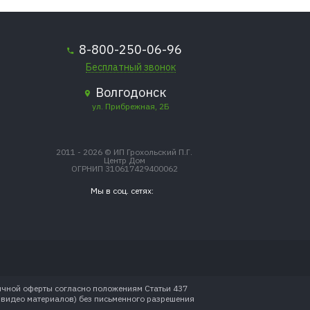
8-800-250-06-96
Бесплатный звонок
Волгодонск
ул. Прибрежная, 2Б
2011 - 2026 © ИП Грохольский П.Г.
Центр Дом
ОГРНИП 310617429400062
Мы в соц. сетях:
личной оферты согласно положениям Статьи 437
и видео материалов) без письменного разрешения