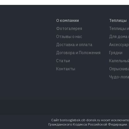
О компании
Теплицы
Фотогалерея
Теплицы и
Отзывы о нас
Для дома 
Доставка и оплата
Аксессуар
Договора и Положения
Грядки
Статьи
Капельный
Контакты
Опрыскив
Чудо-лоп
Сайт borisoglebsk.cit-donsk.ru носит исключ
Гражданского Кодекса Российской Федерации. Пу