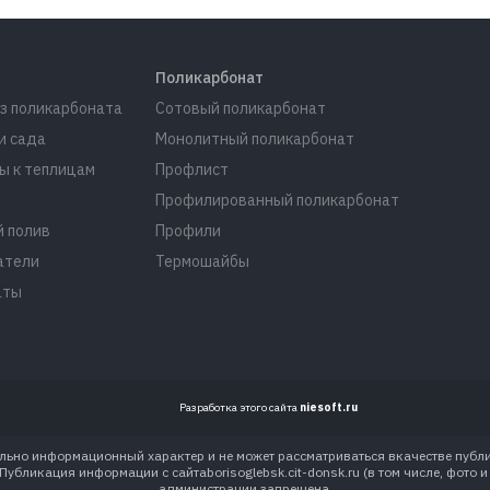
Поликарбонат
з поликарбоната
Сотовый поликарбонат
и сада
Монолитный поликарбонат
ы к теплицам
Профлист
Профилированный поликарбонат
 полив
Профили
атели
Термошайбы
аты
Разработка этого сайта
niesoft.ru
ительно информационный характер и не может рассматриваться вкачестве пуб
бликация информации с сайтаborisoglebsk.cit-donsk.ru (в том числе, фото 
администрации запрещена.