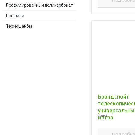
Профилированный поликарбонат
Профили
Термошайбы
Брандспойт
телескопичес
универсальный
Цена:
метра
Подробн