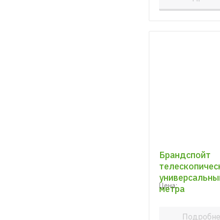
Брандспойт
телескопичес
универсальны
Цена:
метра
Подробн